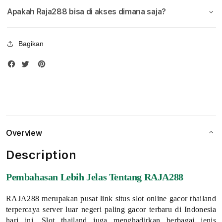
Hari
Hari
Apakah Raja288 bisa di akses dimana saja?
l
Ini
Ini
o
Bagikan
t
O
n
l
i
Overview
n
Description
e
Pembahasan Lebih Jelas Tentang RAJA288
S
RAJA288 merupakan pusat link situs slot online gacor thailand
e
terpercaya server luar negeri paling gacor terbaru di Indonesia
hari ini. Slot thailand juga menghadirkan berbagai jenis