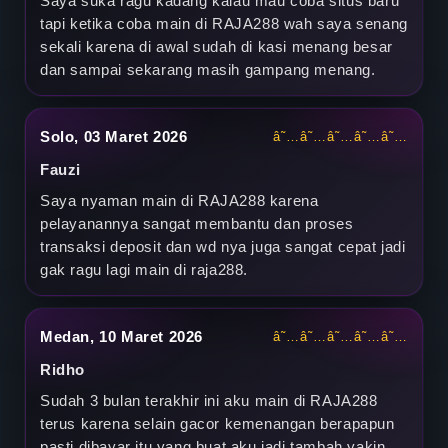
Saya suka ragu kadang kalau mau coba situs baru
tapi ketika coba main di RAJA288 wah saya senang
P
sekali karena di awal sudah di kasi menang besar
a
dan sampai sekarang masih gampang menang.
l
Solo, 03 Maret 2026
â˜…â˜…â˜…â˜…â˜…
i
Fauzi
n
Saya nyaman main di RAJA288 karena
g
pelayanannya sangat membantu dan proses
transaksi deposit dan wd nya juga sangat cepat jadi
G
gak ragu lagi main di raja288.
a
Medan, 10 Maret 2026
c
â˜…â˜…â˜…â˜…â˜…
Ridho
o
Sudah 3 bulan terakhir ini aku main di RAJA288
r
terus karena selain gacor kemenangan berapapun
pasti dibayar itu yang buat aku jadi tambah yakin