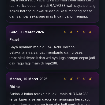
Saya suka ragu kadang kalau mau coba situs baru
tapi ketika coba main di RAJA288 wah saya senang
P
sekali karena di awal sudah di kasi menang besar
a
dan sampai sekarang masih gampang menang.
l
Solo, 03 Maret 2026
â˜…â˜…â˜…â˜…â˜…
i
Fauzi
n
Saya nyaman main di RAJA288 karena
g
pelayanannya sangat membantu dan proses
transaksi deposit dan wd nya juga sangat cepat jadi
G
gak ragu lagi main di raja288.
a
Medan, 10 Maret 2026
c
â˜…â˜…â˜…â˜…â˜…
Ridho
o
Sudah 3 bulan terakhir ini aku main di RAJA288
r
terus karena selain gacor kemenangan berapapun
pasti dibayar itu yang buat aku jadi tambah yakin