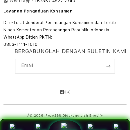
WhatsApp :
+62857 4827 7740
Layanan Pengaduan Konsumen
Direktorat Jenderal Perlindungan Konsumen dan Tertib
Niaga Kementerian Perdagangan Republik Indonesia
WhatsApp Ditjen PKTN:
0853-1111-1010
BERGABUNGLAH DENGAN BULETIN KAMI
Email
Facebook
Instagram
Metode
pembayaran
Â© 2026,
RAJA288
Didukung oleh Shopify