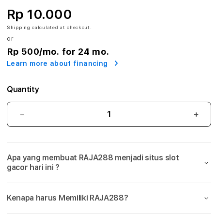
:
Rp 10.000
P
Shipping
calculated at checkout.
or
u
Rp 500
/mo. for 24 mo.
s
Learn more about financing
a
Quantity
t
S
RAJA288:
RAJA
Pusat
Pusa
i
Situs
Situs
Slot
Slot
t
Apa yang membuat RAJA288 menjadi situs slot
Online
Onlin
gacor hari ini ?
Server
Serv
u
Thailand
Thai
Paling
Palin
s
Kenapa harus Memiliki RAJA288?
Gacor
Gaco
Terbaru
Terb
S