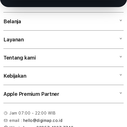
n
i
Belanja
Layanan
Mac
iPad
Tentang kami
Digimap Open Studio
iPhone
Metode pembayaran
Watch
Kebijakan
Hubungi kami
Tukar tambah
Musik
Lokasi gerai
Kebijakan garansi
Aksesoris
Apple Premium Partner
Syarat & Ketentuan
Tentang Digimap
Lokasi servis center
Pengiriman
Tentang MAP
Pembatalan transaksi
Jam 07:00 - 22:00 WIB
Privasi
email :
hello@digimap.co.id
Edukasi & Perusahaan