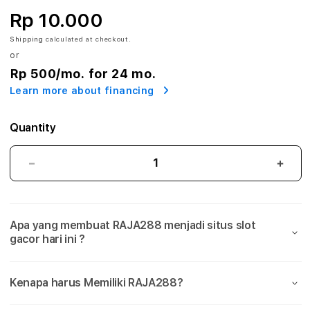
:
Rp 10.000
P
Shipping
calculated at checkout.
or
u
Rp 500
/mo. for 24 mo.
s
Learn more about financing
a
Quantity
t
S
RAJA288:
RAJA
Pusat
Pusa
i
Situs
Situs
Slot
Slot
t
Apa yang membuat RAJA288 menjadi situs slot
Online
Onlin
gacor hari ini ?
Server
Serv
u
Thailand
Thai
Paling
Palin
s
Kenapa harus Memiliki RAJA288?
Gacor
Gaco
Terbaru
Terb
S