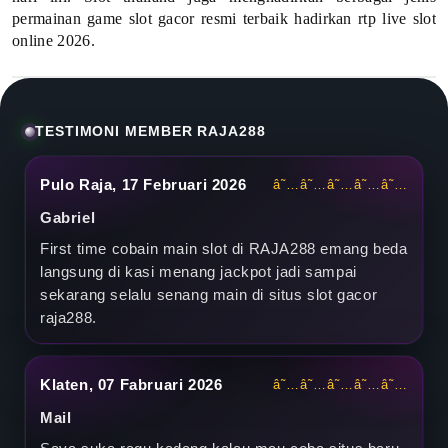
r
permainan game slot gacor resmi terbaik hadirkan rtp live slot
online 2026.
v
e
r
TESTIMONI MEMBER RAJA288
T
Pulo Raja, 17 Februari 2026
â˜…â˜…â˜…â˜…â˜…
h
Gabriel
a
First time cobain main slot di RAJA288 emang beda
langsung di kasi menang jackpot jadi sampai
i
sekarang selalu senang main di situs slot gacor
l
raja288.
a
Klaten, 07 Fabruari 2026
â˜…â˜…â˜…â˜…â˜…
n
Mail
d