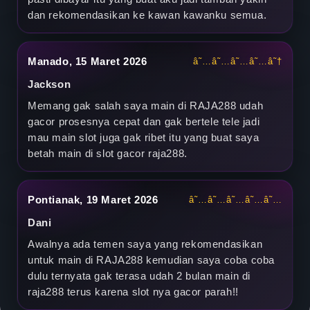
T
dan rekomendasikan ke kawan kawanku semua.
e
r
Manado, 15 Maret 2026
â˜…â˜…â˜…â˜…â˜†
Jackson
b
Memang gak salah saya main di RAJA288 udah
a
gacor prosesnya cepat dan gak bertele tele jadi
mau main slot juga gak ribet itu yang buat saya
r
betah main di slot gacor raja288.
u
H
Pontianak, 19 Maret 2026
â˜…â˜…â˜…â˜…â˜…
a
Dani
Awalnya ada temen saya yang rekomendasikan
r
untuk main di RAJA288 kemudian saya coba coba
i
dulu ternyata gak terasa udah 2 bulan main di
raja288 terus karena slot nya gacor parah!!
I