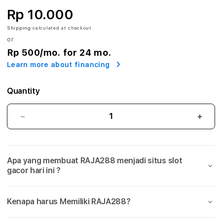
:
Rp 10.000
P
Shipping
calculated at checkout.
or
u
Rp 500
/mo. for 24 mo.
s
Learn more about financing
a
Quantity
t
S
RAJA288:
RAJA
Pusat
Pusa
i
Situs
Situs
Slot
Slot
t
Apa yang membuat RAJA288 menjadi situs slot
Online
Onlin
gacor hari ini ?
Server
Serv
u
Thailand
Thai
Paling
Palin
s
Kenapa harus Memiliki RAJA288?
Gacor
Gaco
Terbaru
Terb
S