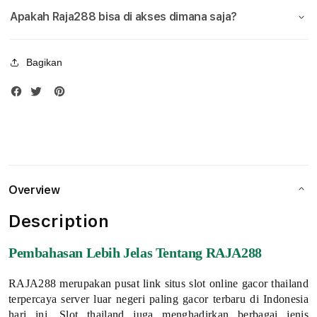
Hari
Hari
Apakah Raja288 bisa di akses dimana saja?
l
Ini
Ini
o
Bagikan
t
O
n
l
i
Overview
n
Description
e
Pembahasan Lebih Jelas Tentang RAJA288
S
RAJA288 merupakan pusat link situs slot online gacor thailand
e
terpercaya server luar negeri paling gacor terbaru di Indonesia
hari ini. Slot thailand juga menghadirkan berbagai jenis