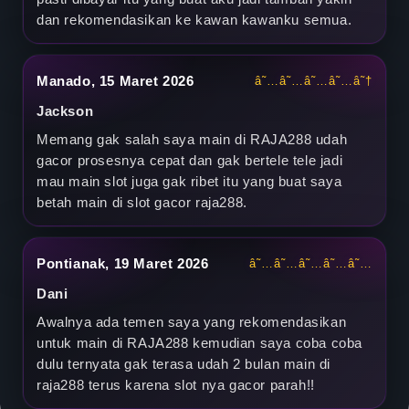
T
dan rekomendasikan ke kawan kawanku semua.
e
r
Manado, 15 Maret 2026
â˜…â˜…â˜…â˜…â˜†
Jackson
b
Memang gak salah saya main di RAJA288 udah
a
gacor prosesnya cepat dan gak bertele tele jadi
mau main slot juga gak ribet itu yang buat saya
r
betah main di slot gacor raja288.
u
H
Pontianak, 19 Maret 2026
â˜…â˜…â˜…â˜…â˜…
a
Dani
Awalnya ada temen saya yang rekomendasikan
r
untuk main di RAJA288 kemudian saya coba coba
i
dulu ternyata gak terasa udah 2 bulan main di
raja288 terus karena slot nya gacor parah!!
I